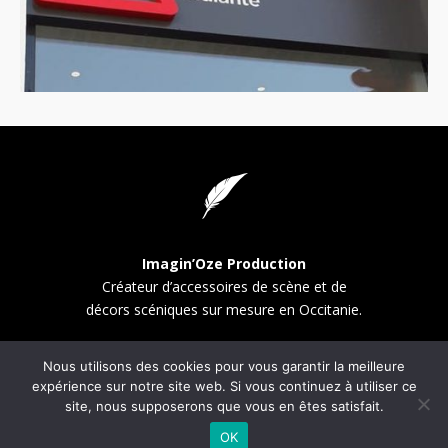
Imagin’Oze Production
Créateur d’accessoires de scène et de
décors scéniques sur mesure en Occitanie.
CONTACT
Nous utilisons des cookies pour vous garantir la meilleure
Mas Fabrègue, 30340 SERVAS
expérience sur notre site web. Si vous continuez à utiliser ce
site, nous supposerons que vous en êtes satisfait.
Tél. : +33(6) 22 23 64 18
E-mail : imaginozeproduction@gmail.com
OK