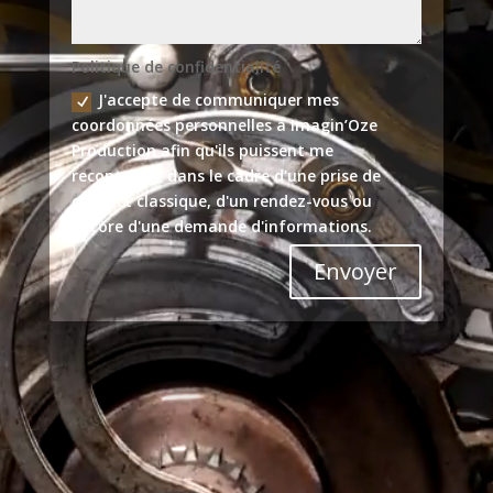
Politique de confidentialité
J'accepte de communiquer mes
coordonnées personnelles à Imagin’Oze
Production afin qu'ils puissent me
recontacter dans le cadre d'une prise de
contact classique, d'un rendez-vous ou
encore d'une demande d'informations.
Envoyer